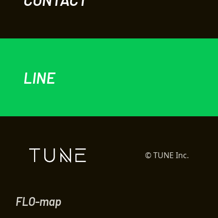
LINE
© TUNE Inc.
FLO-map