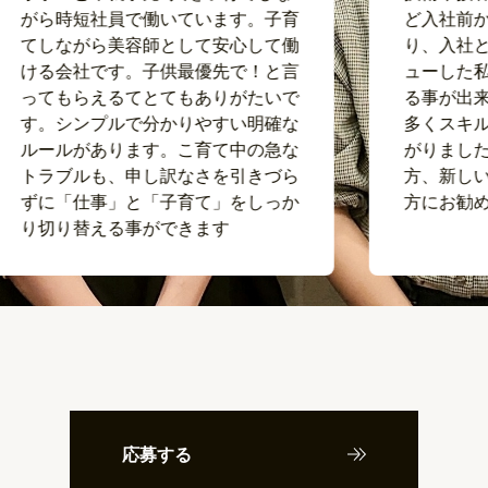
がら時短社員で働いています。子育
ど入社前か
てしながら美容師として安心して働
り、入社と
ける会社です。子供最優先で！と言
ューした私
ってもらえるてとてもありがたいで
る事が出来
す。シンプルで分かりやすい明確な
多くスキル
ルールがあります。こ育て中の急な
がりました
トラブルも、申し訳なさを引きづら
方、新しい
ずに「仕事」と「子育て」をしっか
方にお勧め
り切り替える事ができます
応募する