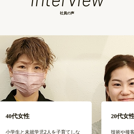
社員の声
40代女性
20代女性
小学生と未就学児2人を子育てしな
技術や接客